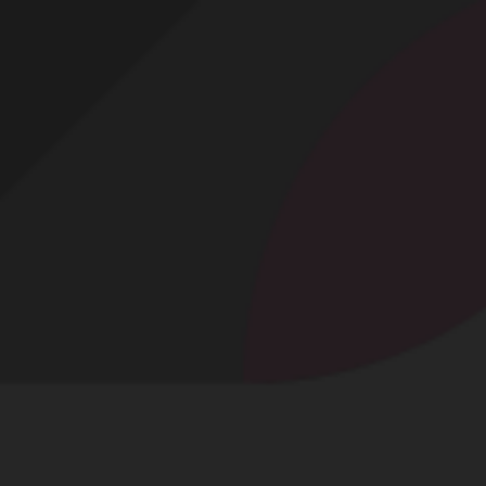
Profitez d'un essai 24h pour seulement 2€ !
Découvrir !
Basculer
la
navigation
VOS ALBUMS PHOTOS