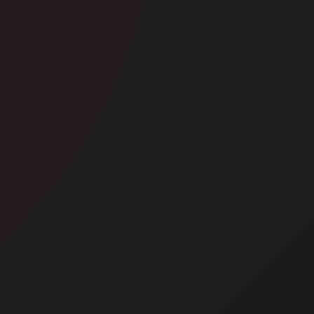
Contact
Mentions légales
Désabonnement
Complaint Policy
Privacy Policy
Content Policy
Billing Support Segpay
18 U.S.C. 2257 Record-Keeping Requirements Compliance Statement
Egyzxy Kft. - Revay köz 4, 1065 Budapest, Hungary -
contact@egyzxy.com
The website contains sexual content.