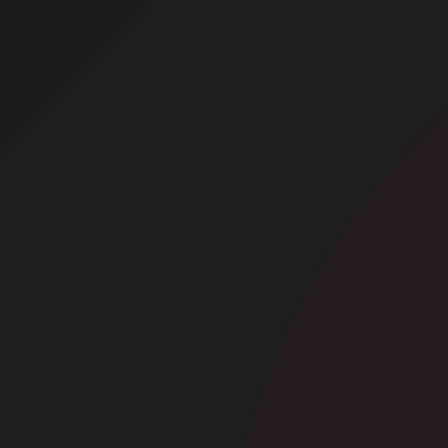
Profitez d'un essai 24h pour seulement 2€ !
Découvrir !
Basculer
la
navigation
CONTRIBUTION
À PROPOS
Petite coquine !
4 611 vues