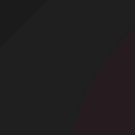
Profitez d'un essai 24h pour seulement 2€ !
Découvrir !
Basculer
la
navigation
CONTRIBUTION
À PROPOS
Belle coquine toute nue !
9 262 vues