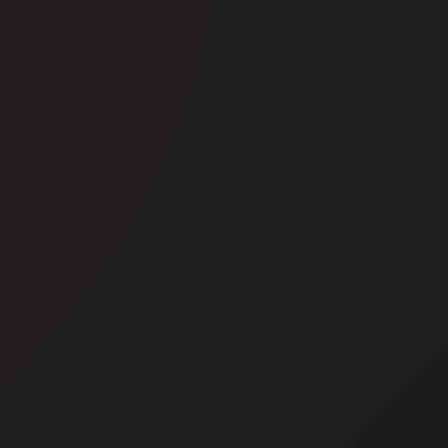
Contact
Mentions légales
Désabonnement
Complaint Policy
Privacy Policy
Content Policy
Billing Support Segpay
18 U.S.C. 2257 Record-Keeping Requirements Compliance Statement
Egyzxy Kft. - Revay köz 4, 1065 Budapest, Hungary -
contact@egyzxy.com
The website contains sexual content.