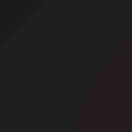
Profitez d'un essai 24h pour seulement 2€ !
Découvrir !
Basculer
la
navigation
CONTRIBUTION
À PROPOS
Exhib dans un hôtel à Londres !
5 598 vues