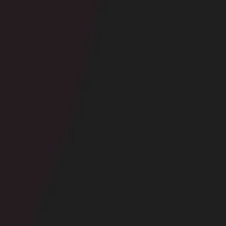
Signaler cette contribution
DERNIERS CADEAUX REÇUS
Leur offrir un cadeau