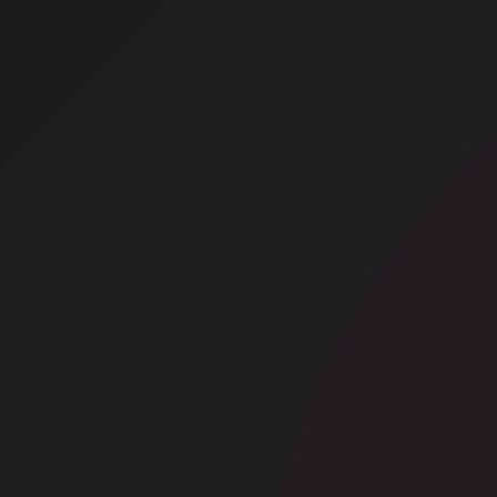
Profitez d'un essai 24h pour seulement 2€ !
Découvrir !
Basculer
la
navigation
CONTRIBUTION
À PROPOS
Exhib dehors !
4 664 vues