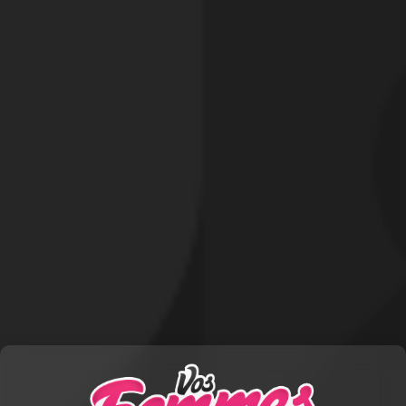
Leur offrir un cadeau
CADEAU OFFERT PAR
FREDERIC07
Médaille d'or