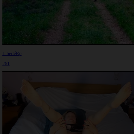
LibertéRp
261