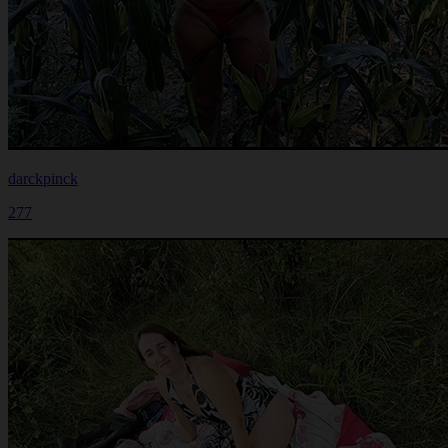
darckpinck
277