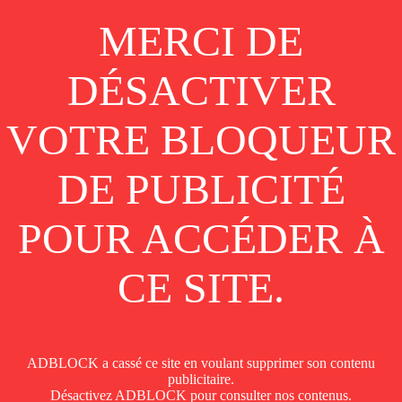
MERCI DE
DÉSACTIVER
VOTRE BLOQUEUR
DE PUBLICITÉ
funathome2
POUR ACCÉDER À
Voir le profil
envoyer un message à
funathome2
CE SITE.
Nos photos
ADBLOCK a cassé ce site en voulant supprimer son contenu
publicitaire.
Elle s'amuse dans leur chambre d'hôtel !
Désactivez ADBLOCK pour consulter nos contenus.