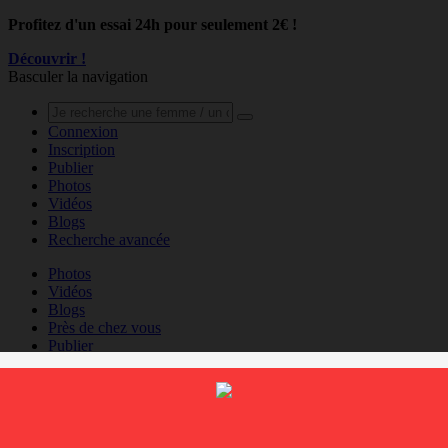
Profitez d'un essai 24h pour seulement 2€ !
Découvrir !
Basculer la navigation
Connexion
Inscription
Publier
Photos
Vidéos
Blogs
Recherche avancée
Photos
Vidéos
Blogs
Près de chez vous
Publier
Voir le profil