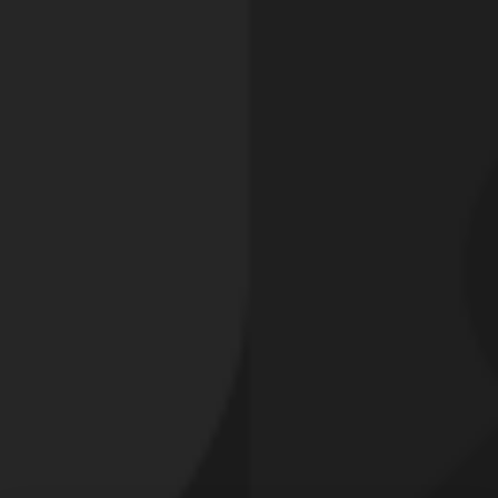
Signaler cette contribution
DERNIERS CADEAUX REÇUS
Profitez-en !
Couple AURA
n'ont pas encore reçu de cadeau.