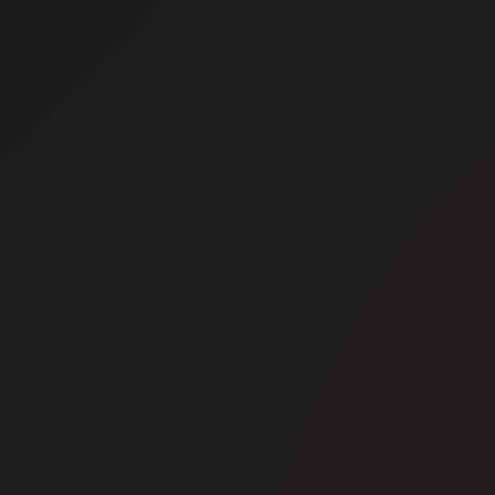
Profitez d'un essai 24h pour seulement 2€ !
Découvrir !
Basculer
la
navigation
CONTRIBUTION
À PROPOS
Coquin en body sexy !
7 068 vues