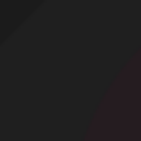
Profitez d'un essai 24h pour seulement 2€ !
Découvrir !
Basculer
la
navigation
CONTRIBUTION
À PROPOS
Massage coquin.
5 408 vues