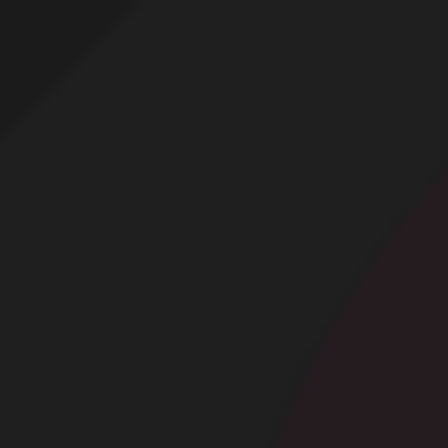
Profitez d'un essai 24h pour seulement 2€ !
Découvrir !
Basculer
la
navigation
CONTRIBUTION
À PROPOS
Nue en terrasse !
7 972 vues