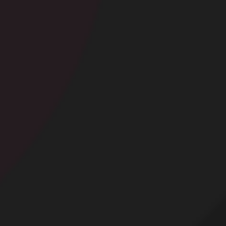
Contact
Mentions légales
Désabonnement
Complaint Policy
Privacy Policy
Content Policy
Billing Support Segpay
18 U.S.C. 2257 Record-Keeping Requirements Compliance Statement
Egyzxy Kft. - Revay köz 4, 1065 Budapest, Hungary -