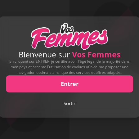
 CADEAUX REÇUS
Profitez-en !
Bienvenue sur
Vos Femmes
lulu1402
n'ont pas encore reçu de cadeau.
En cliquant sur ENTRER, je certifie avoir l'âge légal de la majorité dans
mon pays et accepte l'utilisation de cookies afin de me proposer une
Soyez le premier utilisateur à leur en offrir un !
navigation optimale ainsi que des services et offres adaptés.
Entrer
Offrir un cadeau !
Sortir