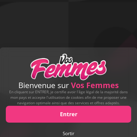
tion
Bienvenue sur
Vos Femmes
En cliquant sur ENTRER, je certifie avoir l'âge légal de la majorité dans
 CADEAUX REÇUS
mon pays et accepte l'utilisation de cookies afin de me proposer une
navigation optimale ainsi que des services et offres adaptés.
Entrer
FERT PAR
CADEAU OFFERT PAR
CAD
.NOGIUG71
YOYO283
KEV
Sortir