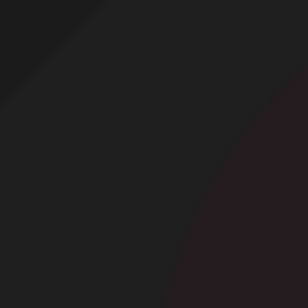
Profitez d'un essai 24h pour seulement 2€ !
Découvrir !
Basculer
la
navigation
CONTRIBUTION
À PROPOS
Soirée torride !
7 498 vues