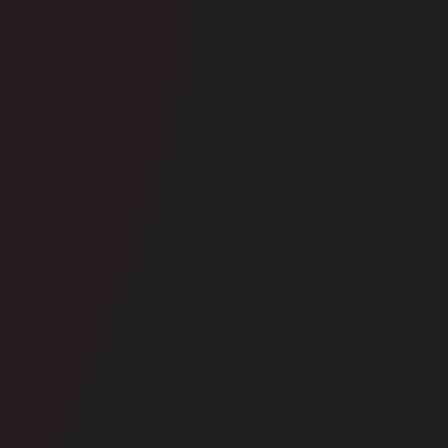
Signaler cette contribution
DERNIERS CADEAUX REÇUS
Leur offrir un cadeau