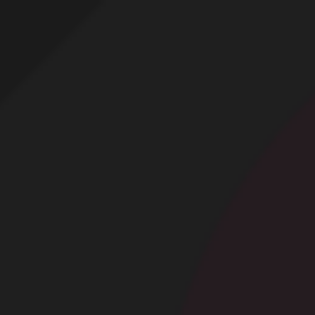
Profitez d'un essai 24h pour seulement 2€ !
Découvrir !
Basculer
la
navigation
CONTRIBUTION
À PROPOS
Cet ensemble noir sexy lui va à ravir !
12 425 vues