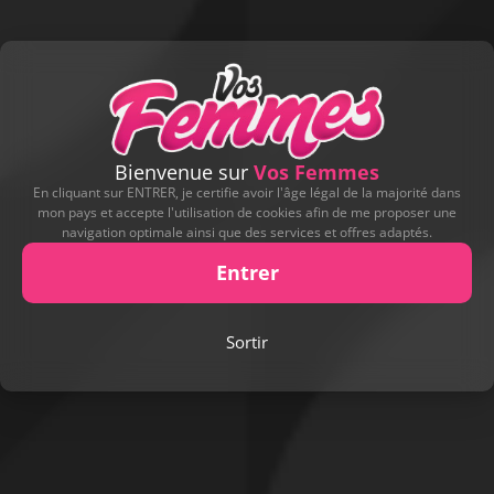
Signaler cette contribution
Bienvenue sur
Vos Femmes
DERNIERS CADEAUX REÇUS
En cliquant sur ENTRER, je certifie avoir l'âge légal de la majorité dans
mon pays et accepte l'utilisation de cookies afin de me proposer une
navigation optimale ainsi que des services et offres adaptés.
Leur offrir un cadeau
Entrer
Sortir
D'AUTRES ALBUMS DE CONTRIBUTEURS