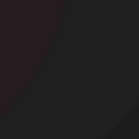
Contact
Mentions légales
Désabonnement
Complaint Policy
Privacy Policy
Content Policy
Billing Support Segpay
18 U.S.C. 2257 Record-Keeping Requirements Compliance Statement
Egyzxy Kft. - Revay köz 4, 1065 Budapest, Hungary -
contact@egyzxy.com
The website contains sexual content.