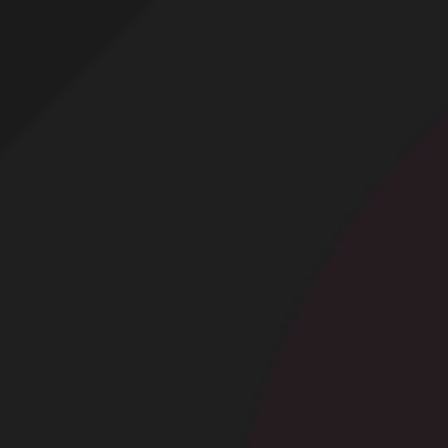
Profitez d'un essai 24h pour seulement 2€ !
Découvrir !
Basculer
la
navigation
CONTRIBUTION
À PROPOS
Ma femme se cagoule et s'exhibe !
4 524 vues