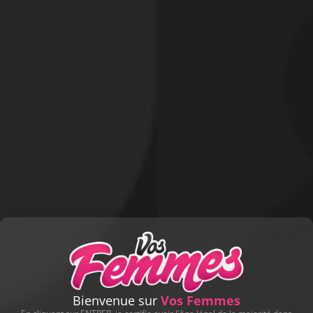
DERNIERS CADEAUX REÇUS
Profitez-en !
dede07
n'ont pas encore reçu de cadeau.
Soyez le premier utilisateur à leur en offrir un !
Offrir un cadeau !
D'AUTRES ALBUMS DE CONTRIBUTEURS
Bienvenue sur
Vos Femmes