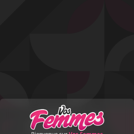
Profitez d'un essai 24h pour seulement 2€ !
Découvrir !
Basculer
la
navigation
Signaler
Vous souhaitez signaler la contribution
« Rencontre
avec un nouveau fan à l'hôtel ! (2) »
.
Votre nom :
Email :
Message :