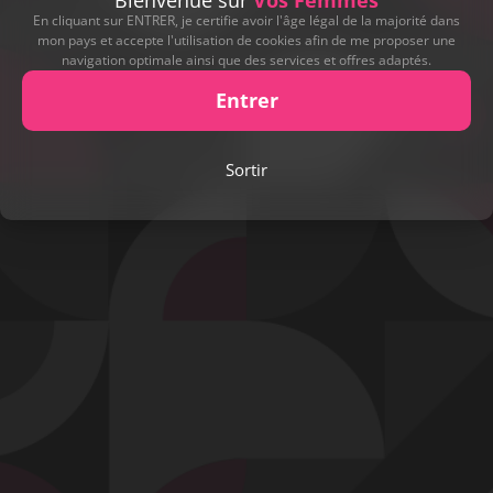
Bienvenue sur
Vos Femmes
En cliquant sur ENTRER, je certifie avoir l'âge légal de la majorité dans
mon pays et accepte l'utilisation de cookies afin de me proposer une
navigation optimale ainsi que des services et offres adaptés.
Entrer
Sortir
Envoyer
Contact
Mentions légales
Désabonnement
Complaint Policy
Privacy Policy
Content Policy
Billing Support Segpay
18 U.S.C. 2257 Record-Keeping Requirements Compliance Statement
Egyzxy Kft. - Revay köz 4, 1065 Budapest, Hungary -
contact@egyzxy.com