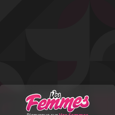
Profitez d'un essai 24h pour seulement 2€ !
Découvrir !
Basculer
la
navigation
Signaler
Vous souhaitez signaler la contribution
« La balade
coquine commence ! »
.
Votre nom :
Email :
Message :