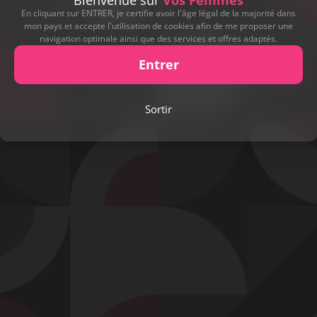
Bienvenue sur
Vos Femmes
En cliquant sur ENTRER, je certifie avoir l'âge légal de la majorité dans
mon pays et accepte l'utilisation de cookies afin de me proposer une
navigation optimale ainsi que des services et offres adaptés.
Entrer
Sortir
Envoyer
Contact
Mentions légales
Désabonnement
Complaint Policy
Privacy Policy
Content Policy
Billing Support Segpay
18 U.S.C. 2257 Record-Keeping Requirements Compliance Statement
Egyzxy Kft. - Revay köz 4, 1065 Budapest, Hungary -
contact@egyzxy.com