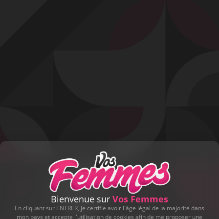
Profitez d'un essai 24h pour seulement 2€ !
Découvrir !
Basculer
la
navigation
VIDÉO
À PROPOS
UNE CHATTE BIEN POILUE !
41
00:15 - 3 857 vues
Bienvenue sur
Vos Femmes
En cliquant sur ENTRER, je certifie avoir l'âge légal de la majorité dans
mon pays et accepte l'utilisation de cookies afin de me proposer une