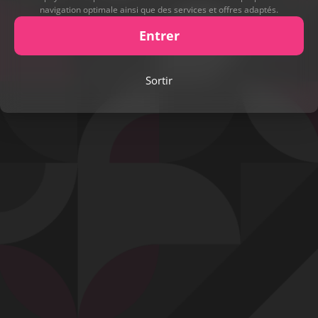
navigation optimale ainsi que des services et offres adaptés.
Entrer
Play
Sortir
Video
Signaler cette contribution
Contact
Mentions légales
Désabonnement
Complaint Policy
Privacy Policy
Content Policy
Billing Support Segpay
18 U.S.C. 2257 Record-Keeping Requirements Compliance Statement
Egyzxy Kft. - Revay köz 4, 1065 Budapest, Hungary -
contact@egyzxy.com
The website contains sexual content.