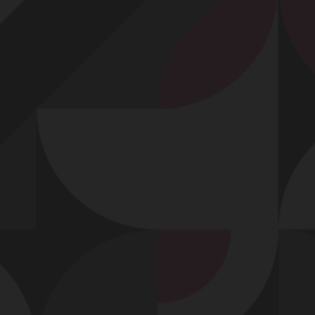
Profitez d'un essai 24h pour seulement 2€ !
Découvrir !
Basculer
la
navigation
VIDÉO
À PROPOS
UN PETIT TROU BIEN OUVERT !
133
00:29 - 12 286 vues