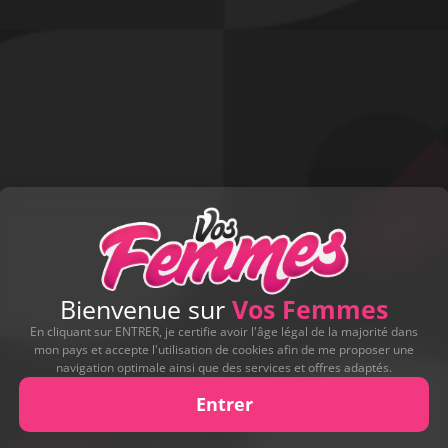
u
Bienvenue sur
Vos Femmes
En cliquant sur ENTRER, je certifie avoir l'âge légal de la majorité dans
mon pays et accepte l'utilisation de cookies afin de me proposer une
navigation optimale ainsi que des services et offres adaptés.
Entrer
 VIDÉOS DE CONTRIBUTEURS