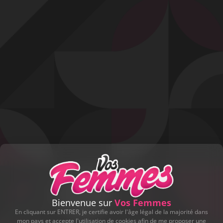
Profitez d'un essai 24h pour seulement 2€ !
Découvrir !
Basculer
la
navigation
VIDÉO
À PROPOS
ORIFICES COMBLÉS
54
00:41 - 4 474 vues
Bienvenue sur
Vos Femmes
En cliquant sur ENTRER, je certifie avoir l'âge légal de la majorité dans
mon pays et accepte l'utilisation de cookies afin de me proposer une