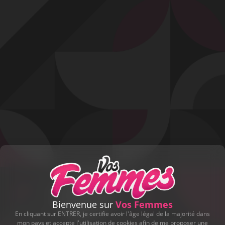
Profitez d'un essai 24h pour seulement 2€ !
Découvrir !
Basculer
la
navigation
VIDÉO
À PROPOS
SECOUSSES INTENSES
39
00:25 - 3 320 vues
Bienvenue sur
Vos Femmes
En cliquant sur ENTRER, je certifie avoir l'âge légal de la majorité dans
mon pays et accepte l'utilisation de cookies afin de me proposer une