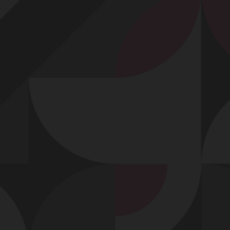
Profitez d'un essai 24h pour seulement 2€ !
Découvrir !
Basculer
la
navigation
VIDÉO
À PROPOS
NOUVELLES EXPÉRIENCES...
80
00:21 - 5 024 vues