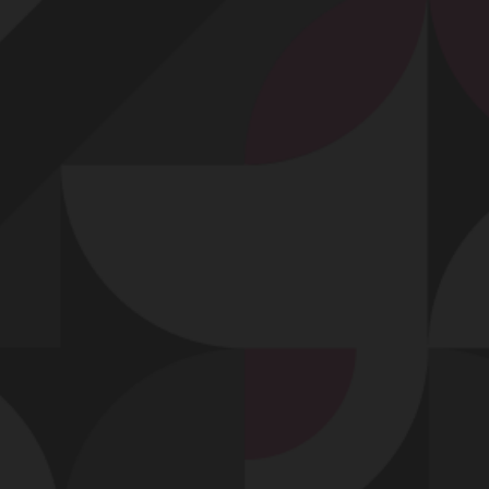
Profitez d'un essai 24h pour seulement 2€ !
Découvrir !
Basculer
la
navigation
VIDÉO
À PROPOS
J'ADORE ÇA...
87
00:19 - 5 882 vues