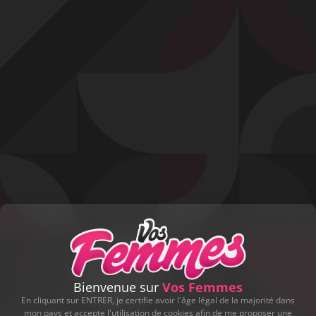
Profitez d'un essai 24h pour seulement 2€ !
Découvrir !
Basculer
la
navigation
VIDÉO
À PROPOS
BELLE SOIRÉE...
33
01:00 - 4 836 vues
Bienvenue sur
Vos Femmes
En cliquant sur ENTRER, je certifie avoir l'âge légal de la majorité dans
mon pays et accepte l'utilisation de cookies afin de me proposer une