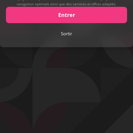
navigation optimale ainsi que des services et offres adaptés.
Entrer
Play
Sortir
Video
Signaler cette contribution
Contact
Mentions légales
Désabonnement
Complaint Policy
Privacy Policy
Content Policy
Billing Support Segpay
18 U.S.C. 2257 Record-Keeping Requirements Compliance Statement
Egyzxy Kft. - Revay köz 4, 1065 Budapest, Hungary -
contact@egyzxy.com
The website contains sexual content.