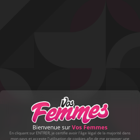
Profitez d'un essai 24h pour seulement 2€ !
Découvrir !
Basculer
la
navigation
VIDÉO
À PROPOS
ON CONTINUE...
44
00:15 - 5 943 vues
Bienvenue sur
Vos Femmes
En cliquant sur ENTRER, je certifie avoir l'âge légal de la majorité dans
mon pays et accepte l'utilisation de cookies afin de me proposer une