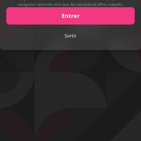
navigation optimale ainsi que des services et offres adaptés.
Entrer
Play
Sortir
Video
Signaler cette contribution
Contact
Mentions légales
Désabonnement
Complaint Policy
Privacy Policy
Content Policy
Billing Support Segpay
18 U.S.C. 2257 Record-Keeping Requirements Compliance Statement
Egyzxy Kft. - Revay köz 4, 1065 Budapest, Hungary -
contact@egyzxy.com
The website contains sexual content.