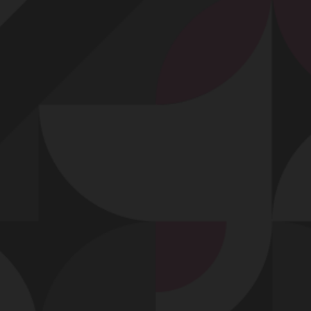
Profitez d'un essai 24h pour seulement 2€ !
Découvrir !
Basculer
la
navigation
VIDÉO
À PROPOS
JE LE CHEVAUCHE !
55
04:00 - 5 066 vues