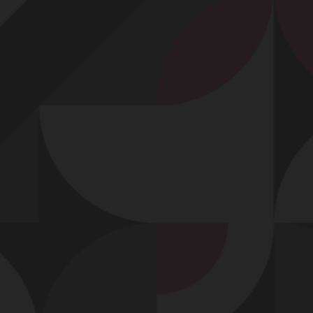
Profitez d'un essai 24h pour seulement 2€ !
Découvrir !
Basculer
la
navigation
VIDÉO
À PROPOS
JE M'AMUSE...
41
01:00 - 4 087 vues