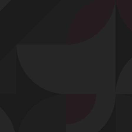
Profitez d'un essai 24h pour seulement 2€ !
Découvrir !
Basculer
la
navigation
VIDÉO
À PROPOS
TRÈS COQUINE...
18
01:00 - 2 432 vues