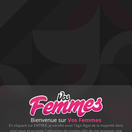
Profitez d'un essai 24h pour seulement 2€ !
Découvrir !
Basculer
la
navigation
VIDÉO
À PROPOS
FÊTE DES AMOUREUX...
46
03:00 - 4 753 vues
Bienvenue sur
Vos Femmes
En cliquant sur ENTRER, je certifie avoir l'âge légal de la majorité dans
mon pays et accepte l'utilisation de cookies afin de me proposer une