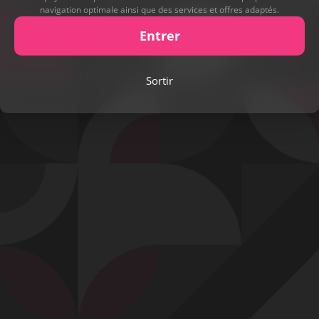
navigation optimale ainsi que des services et offres adaptés.
Entrer
Play
Sortir
Video
Signaler cette contribution
Contact
Mentions légales
Désabonnement
Complaint Policy
Privacy Policy
Content Policy
Billing Support Segpay
18 U.S.C. 2257 Record-Keeping Requirements Compliance Statement
Egyzxy Kft. - Revay köz 4, 1065 Budapest, Hungary -
contact@egyzxy.com
The website contains sexual content.