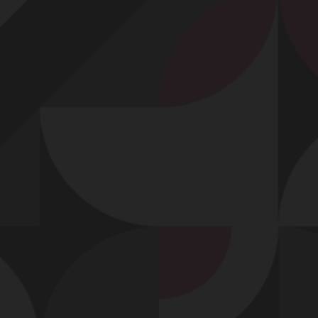
Profitez d'un essai 24h pour seulement 2€ !
Découvrir !
Basculer
la
navigation
VIDÉO
À PROPOS
MOMENT HOT, EN LINGERIE BLEU !
43
00:21 - 3 363 vues