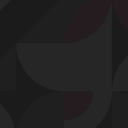
Profitez d'un essai 24h pour seulement 2€ !
Découvrir !
Basculer
la
navigation
VIDÉO
À PROPOS
ELLE SE TRÉMOUSSE...
76
00:38 - 11 331 vues