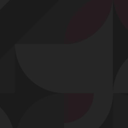
Profitez d'un essai 24h pour seulement 2€ !
Découvrir !
Basculer
la
navigation
VIDÉO
À PROPOS
L'ATMOSPHÈRE SE RÉCHAUFFE QUAND ELLE
ÉCARTE LES JAMBES POUR MOI...
44
01:00 - 8 132 vues