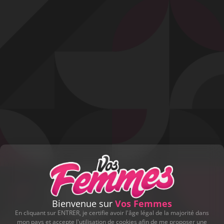
Profitez d'un essai 24h pour seulement 2€ !
Découvrir !
Basculer
la
navigation
VIDÉO
À PROPOS
ELLE AIME POMPER MA QUEUE.
74
00:19 - 8 552 vues
Bienvenue sur
Vos Femmes
En cliquant sur ENTRER, je certifie avoir l'âge légal de la majorité dans
mon pays et accepte l'utilisation de cookies afin de me proposer une