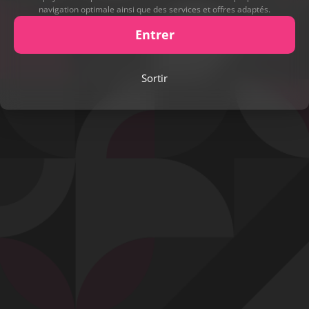
navigation optimale ainsi que des services et offres adaptés.
Entrer
Play
Sortir
Video
Signaler cette contribution
Contact
Mentions légales
Désabonnement
Complaint Policy
Privacy Policy
Content Policy
Billing Support Segpay
18 U.S.C. 2257 Record-Keeping Requirements Compliance Statement
Egyzxy Kft. - Revay köz 4, 1065 Budapest, Hungary -
contact@egyzxy.com
The website contains sexual content.