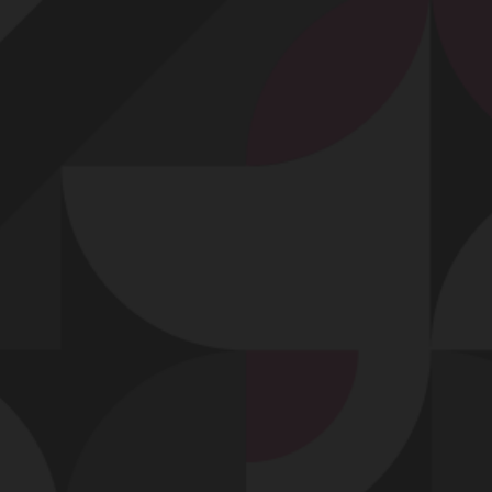
Profitez d'un essai 24h pour seulement 2€ !
Découvrir !
Basculer
la
navigation
VIDÉO
À PROPOS
NOUS AIMONS LE SEXE !
50
02:00 - 5 210 vues