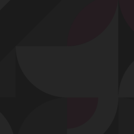
Profitez d'un essai 24h pour seulement 2€ !
Découvrir !
Basculer
la
navigation
VIDÉO
À PROPOS
JOËLLE-MARIE NOUS OFFRE UN BEAU
SPECTACLE !
19
03:00 - 1 979 vues