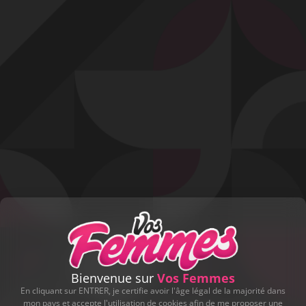
Profitez d'un essai 24h pour seulement 2€ !
Découvrir !
Basculer
la
navigation
VIDÉO
À PROPOS
JE FAIS LA COQUINE !
115
14:00 - 10 677 vues
Bienvenue sur
Vos Femmes
En cliquant sur ENTRER, je certifie avoir l'âge légal de la majorité dans
mon pays et accepte l'utilisation de cookies afin de me proposer une