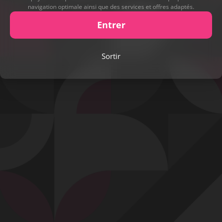
navigation optimale ainsi que des services et offres adaptés.
Entrer
Play
Sortir
Video
Signaler cette contribution
Contact
Mentions légales
Désabonnement
Complaint Policy
Privacy Policy
Content Policy
Billing Support Segpay
18 U.S.C. 2257 Record-Keeping Requirements Compliance Statement
Egyzxy Kft. - Revay köz 4, 1065 Budapest, Hungary -
contact@egyzxy.com
The website contains sexual content.