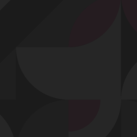
Profitez d'un essai 24h pour seulement 2€ !
Découvrir !
Basculer
la
navigation
VIDÉO
À PROPOS
ELLE SAIT QUOI MONTRER POUR LUI
PLAIRE...
100
00:34 - 8 374 vues