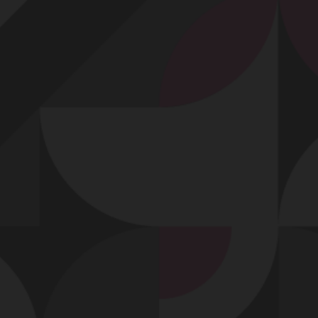
Profitez d'un essai 24h pour seulement 2€ !
Découvrir !
Basculer
la
navigation
VIDÉO
À PROPOS
BONNE SUCETTE DE MA COQUINE !
63
00:38 - 5 712 vues