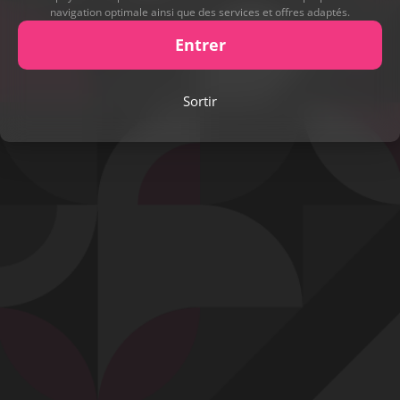
navigation optimale ainsi que des services et offres adaptés.
Entrer
Play
Sortir
Video
Signaler cette contribution
Contact
Mentions légales
Désabonnement
Complaint Policy
Privacy Policy
Content Policy
Billing Support Segpay
18 U.S.C. 2257 Record-Keeping Requirements Compliance Statement
Egyzxy Kft. - Revay köz 4, 1065 Budapest, Hungary -
contact@egyzxy.com
The website contains sexual content.