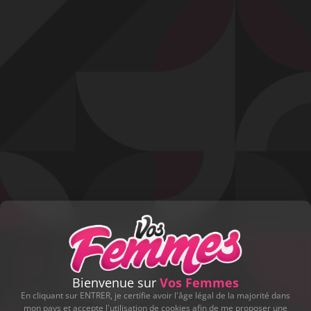
Profitez d'un essai 24h pour seulement 2€ !
Découvrir !
Basculer
la
navigation
VIDÉO
À PROPOS
PLAN À 3 !
113
00:10 - 8 938 vues
Bienvenue sur
Vos Femmes
En cliquant sur ENTRER, je certifie avoir l'âge légal de la majorité dans
mon pays et accepte l'utilisation de cookies afin de me proposer une