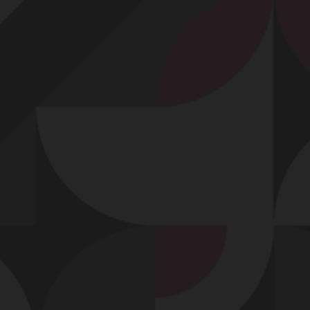
Profitez d'un essai 24h pour seulement 2€ !
Découvrir !
Basculer
la
navigation
VIDÉO
À PROPOS
ELLE AIME PRENDRE MA QUEUE À QUATRE
PATTES !
23
00:43 - 2 305 vues