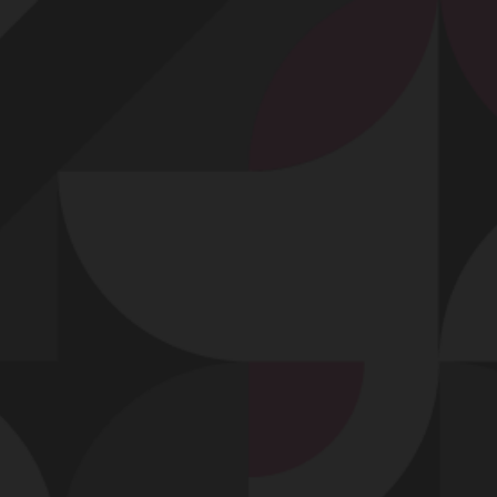
Profitez d'un essai 24h pour seulement 2€ !
Découvrir !
Basculer
la
navigation
VIDÉO
À PROPOS
CETTE SOUMISE S'OFFRE ENTIÈREMENT
POUR SON MAÎTRE
89
01:00 - 9 180 vues