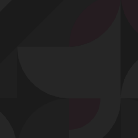
Profitez d'un essai 24h pour seulement 2€ !
Découvrir !
Basculer
la
navigation
VIDÉO
À PROPOS
UNE BAISE TRÈS SAUVAGE...
69
01:00 - 11 687 vues