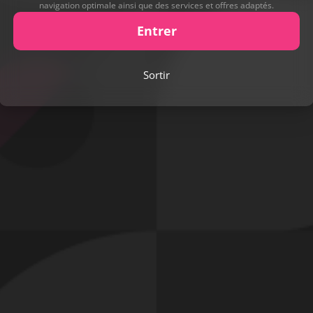
Offrir un cadeau !
navigation optimale ainsi que des services et offres adaptés.
Entrer
Sortir
 VIDÉOS DE CONTRIBUTEURS