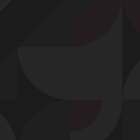
Profitez d'un essai 24h pour seulement 2€ !
Découvrir !
Basculer
la
navigation
VIDÉO
À PROPOS
BAISE À DEUX TRÈS COQUINE...
54
00:45 - 5 067 vues