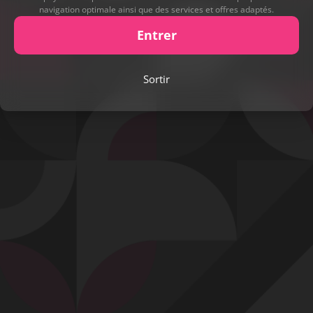
navigation optimale ainsi que des services et offres adaptés.
Entrer
Play
Sortir
Video
Signaler cette contribution
Contact
Mentions légales
Désabonnement
Complaint Policy
Privacy Policy
Content Policy
Billing Support Segpay
18 U.S.C. 2257 Record-Keeping Requirements Compliance Statement
Egyzxy Kft. - Revay köz 4, 1065 Budapest, Hungary -
contact@egyzxy.com
The website contains sexual content.