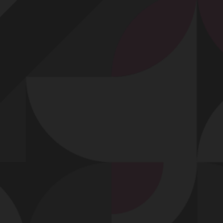
Profitez d'un essai 24h pour seulement 2€ !
Découvrir !
Basculer
la
navigation
VIDÉO
À PROPOS
UNE PAIRE DE COQUINES POUR CE MEC
BIEN DUR !
61
01:00 - 6 948 vues