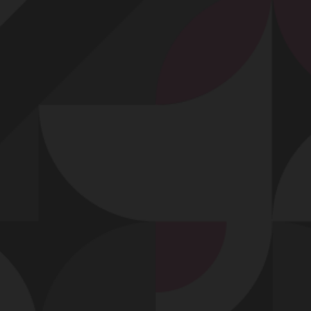
Profitez d'un essai 24h pour seulement 2€ !
Découvrir !
Basculer
la
navigation
VIDÉO
À PROPOS
À CHEVAL !
37
00:32 - 3 398 vues