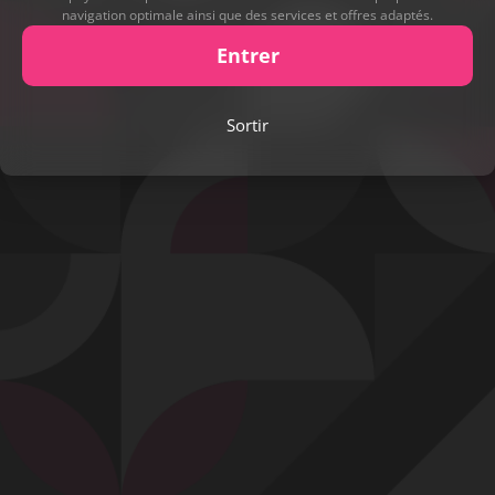
navigation optimale ainsi que des services et offres adaptés.
Entrer
Play
Sortir
Video
Signaler cette contribution
Contact
Mentions légales
Désabonnement
Complaint Policy
Privacy Policy
Content Policy
Billing Support Segpay
18 U.S.C. 2257 Record-Keeping Requirements Compliance Statement
Egyzxy Kft. - Revay köz 4, 1065 Budapest, Hungary -
contact@egyzxy.com
The website contains sexual content.