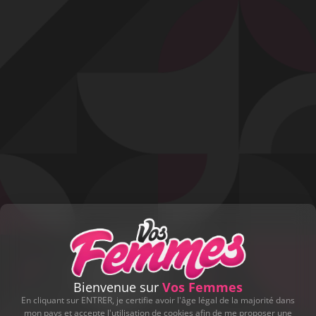
Profitez d'un essai 24h pour seulement 2€ !
Découvrir !
Basculer
la
navigation
VIDÉO
À PROPOS
BIEN ASTIQUÉ !
106
00:32 - 9 954 vues
Bienvenue sur
Vos Femmes
En cliquant sur ENTRER, je certifie avoir l'âge légal de la majorité dans
mon pays et accepte l'utilisation de cookies afin de me proposer une